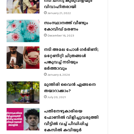
നടി ചിന്നു കുരുവിളയും
വിവാഹിതരായി
January 21, 2022
സംസ്ഥാനത്ത് വീണ്ടും
കോവിഡ് മരണം
December 16, 2023
നടി അമല പോൾ ​ഗർഭിണി;
മറ്റേണിറ്റി ചിത്രങ്ങള്‍
പങ്കുവച്ച് നടിയും
ഭർത്താവും
January 4, 2024
മുന്തിരി വൈന്‍ എങ്ങനെ
തയാറാക്കാം?
July 20, 2021
പതിനേഴുകാരിയെ
ഫോണിൽ വിളിച്ചുവരുത്തി
വീട്ടിൽ വച്ച് പീഡിപ്പിച്ച
കേസിൽ കവിയൂർ