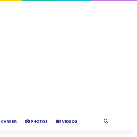
agram
Google Play
Search for
CAREER
PHOTOS
VIDEOS