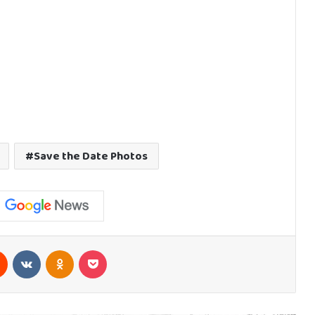
Save the Date Photos
est
Reddit
VKontakte
Odnoklassniki
Pocket