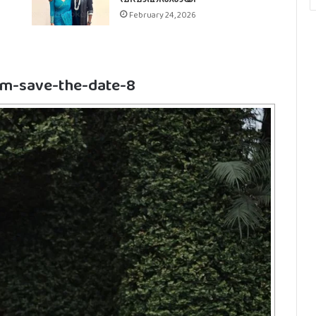
February 24, 2026
em-save-the-date-8