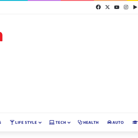
Facebook
X
YouTube
Inst
S
LIFE STYLE
TECH
HEALTH
AUTO