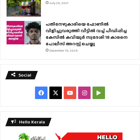
July 20, 2021
പതിനേഴുകാരിയെ ഫോണിൽ
വിളിച്ചുവരുത്തി വീട്ടിൽ വച്ച് പീഡിപ്പിച്ച
കേസിൽ കവിയൂർ സ്വദേശി 18 കാരനെ
പോലീസ് അറസ്റ്റ് ചെയ്തു
December 10, 2024
Social
Facebook
X
YouTube
Instagram
Google
Play
Hello Kerala