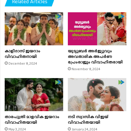
Related Articles
കാളിദാസ് ജയറാം
യുട്യൂബർ അര്‍ജ്യുവും
വിവാഹിതനായി
അവതാരിക അപർണ
പ്രേംരാജും വിവാഹിതരായി
December 8, 2024
November 8, 2024
താരപുത്രി മാളവിക ജയറാം
നടി സ്വാസിക വിജയ്
വിവാഹിതയായി
വിവാഹിതയായി
May 3, 2024
January 24, 2024