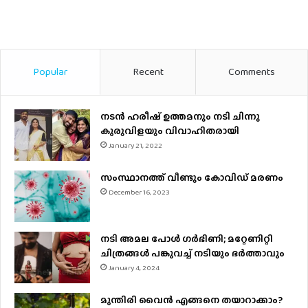
Popular
Recent
Comments
നടന്‍ ഹരീഷ് ഉത്തമനും നടി ചിന്നു
കുരുവിളയും വിവാഹിതരായി
January 21, 2022
സംസ്ഥാനത്ത് വീണ്ടും കോവിഡ് മരണം
December 16, 2023
നടി അമല പോൾ ​ഗർഭിണി; മറ്റേണിറ്റി
ചിത്രങ്ങള്‍ പങ്കുവച്ച് നടിയും ഭർത്താവും
January 4, 2024
മുന്തിരി വൈന്‍ എങ്ങനെ തയാറാക്കാം?