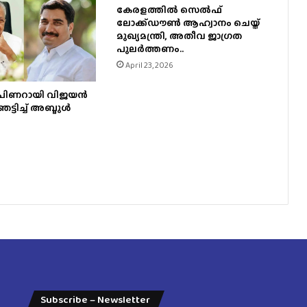
കേരളത്തിൽ സെൽഫ്
ലോക്ക്ഡൗൺ ആഹ്വാനം ചെയ്ത്
മുഖ്യമന്ത്രി, അതീവ ജാഗ്രത
പുലർത്തണം..
April 23, 2026
ത് പിണറായി വിജയന്‍
ഞെട്ടിച്ച് അബ്ദുൾ
Subscribe – Newsletter