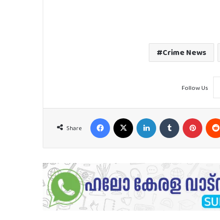
Crime News
Follow Us
Facebook
X
LinkedIn
Tumblr
Pinter
Share