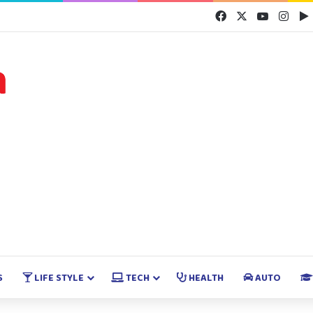
Facebook
X
YouTube
Inst
S
LIFE STYLE
TECH
HEALTH
AUTO