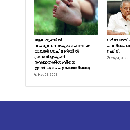
ധര്‍മ്മടത്
ആലപ്പുഴയിൽ
പിന്നില്‍.. 
വയറുവേദനയുമായെത്തിയ
റഷീദ്..
യുവതി ശുചിമുറിയിൽ
പ്രസവിച്ചയുടൻ
May 4, 2026
നവജാതശിശുവിനെ
ജനലിലൂടെ പുറത്തെറിഞ്ഞു
May 26, 2026