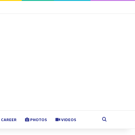
agram
Google Play
Search for
CAREER
PHOTOS
VIDEOS