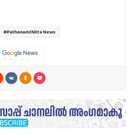
Pathanamthitta News
est
Reddit
VKontakte
Odnoklassniki
Pocket