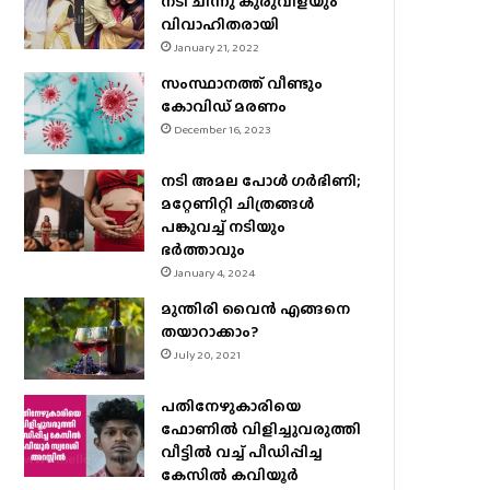
നടി ചിന്നു കുരുവിളയും
വിവാഹിതരായി
January 21, 2022
സംസ്ഥാനത്ത് വീണ്ടും
കോവിഡ് മരണം
December 16, 2023
നടി അമല പോൾ ​ഗർഭിണി;
മറ്റേണിറ്റി ചിത്രങ്ങള്‍
പങ്കുവച്ച് നടിയും
ഭർത്താവും
January 4, 2024
മുന്തിരി വൈന്‍ എങ്ങനെ
തയാറാക്കാം?
July 20, 2021
പതിനേഴുകാരിയെ
ഫോണിൽ വിളിച്ചുവരുത്തി
വീട്ടിൽ വച്ച് പീഡിപ്പിച്ച
കേസിൽ കവിയൂർ