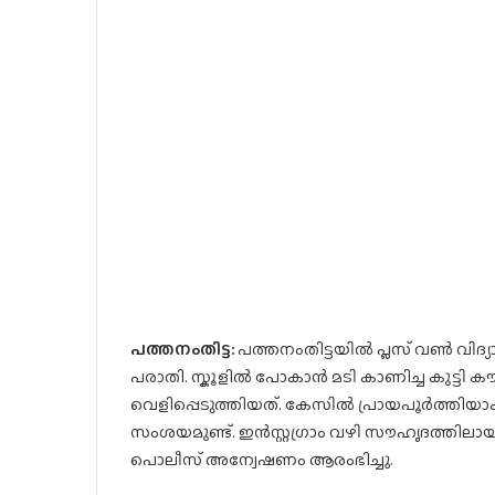
പത്തനംതിട്ട:
പത്തനംതിട്ടയിൽ പ്ലസ് വൺ വിദ്യാർഥി
പരാതി. സ്കൂളിൽ പോകാൻ മടി കാണിച്ച കുട്ട
വെളിപ്പെടുത്തിയത്. കേസിൽ പ്രായപൂർത്തിയാക
സംശയമുണ്ട്. ഇൻസ്റ്റഗ്രാം വഴി സൗഹൃദത്തി
പൊലീസ് അന്വേഷണം ആരംഭിച്ചു.