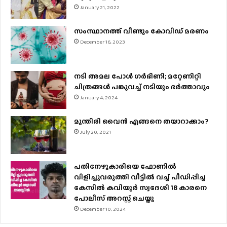
January 21, 2022
സംസ്ഥാനത്ത് വീണ്ടും കോവിഡ് മരണം
December 16, 2023
നടി അമല പോൾ ​ഗർഭിണി; മറ്റേണിറ്റി
ചിത്രങ്ങള്‍ പങ്കുവച്ച് നടിയും ഭർത്താവും
January 4, 2024
മുന്തിരി വൈന്‍ എങ്ങനെ തയാറാക്കാം?
July 20, 2021
പതിനേഴുകാരിയെ ഫോണിൽ
വിളിച്ചുവരുത്തി വീട്ടിൽ വച്ച് പീഡിപ്പിച്ച
കേസിൽ കവിയൂർ സ്വദേശി 18 കാരനെ
പോലീസ് അറസ്റ്റ് ചെയ്തു
December 10, 2024