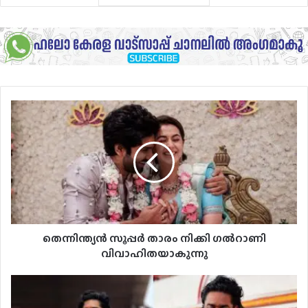
തെന്നിന്ത്യൻ
സൂപ്പർ
താരം
നിക്കി
ഗൽറാണി
വിവാഹിതയാകുന്നു
തെന്നിന്ത്യൻ സൂപ്പർ താരം നിക്കി ഗൽറാണി
വിവാഹിതയാകുന്നു
ചലച്ചിത്ര
നടി