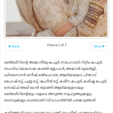
Picture 2 of 7
◄ Back
Next ►
രണ്‍ബീറിന്റെ അമ്മ നീതു കപൂര്‍, സഹോദരി റിദ്ദിമ കപൂര്‍,
സംവിധായകരായ കരണ്‍ ജോഹര്‍, അയാന്‍ മുഖര്‍ജി,
ഡിസൈനര്‍ മനീഷ് മല്‍ഹോത്ര, ആലിയയുടെ പിതാവ്
മഹേഷ് ഭട്ട്, പൂജ ഭട്ട്, ഷഹീന്‍ ഭട്ട്, കരീന കപൂര്‍, കരീഷ്മ കപൂര്‍,
സെയ്ഫ് അലി ഖാന്‍ തുടങ്ങി ആലിയയുടെയും
രണ്‍ബീറിന്റെയും വളരെ അടുത്ത സുഹൃത്തുക്കളും
ബന്ധുക്കളും മാത്രമാണ് വിവാഹത്തില്‍ പങ്കെടുത്തത്.
കഴിഞ്ഞ ദിവസം നടന്ന മെഹന്തി, സംഗീത് ചടങ്ങുകളിലും