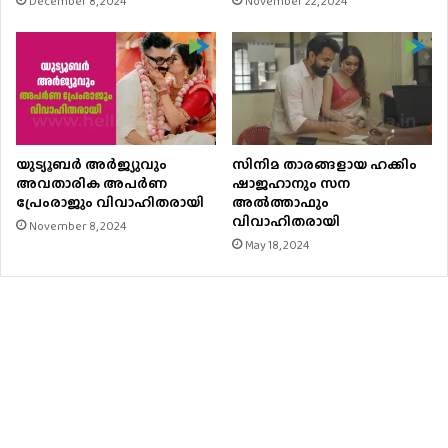
December 8, 2024
November 22, 2024
യുട്യൂബർ അര്‍ജ്യുവും
സിനിമ താരങ്ങളായ ഹക്കിം
അവതാരിക അപർണ
ഷാജഹാനും സന
പ്രേംരാജും വിവാഹിതരായി
അൽത്താഫും
വിവാഹിതരായി
November 8, 2024
May 18, 2024