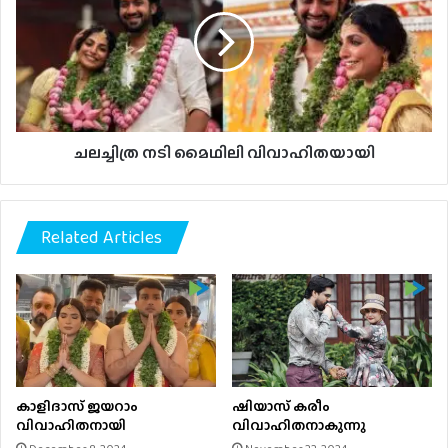
മൈഥിലി
വിവാഹിതയായി
ചലച്ചിത്ര നടി മൈഥിലി വിവാഹിതയായി
Related Articles
കാളിദാസ് ജയറാം
ഷിയാസ് കരീം
വിവാഹിതനായി
വിവാഹിതനാകുന്നു