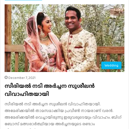
Wedding
December 7, 2021
സീരിയൽ നടി അർച്ചന സുശീലൻ
വിവാഹിതയായി
സീരിയൽ നടി അർച്ചന സുശീലൻ വിവാഹിതയായി.
അമേരിക്കയിൽ താമസമാക്കിയ പ്രവീൺ നായരാണ് വരൻ.
അമേരിക്കയിൽ വെച്ചായിരുന്നു ഇരുവരുടെയും വിവാഹം. ബി​ഗ്
ബോസ് മത്സരാർത്ഥിയായ അർച്ചനയുടെ രണ്ടാം