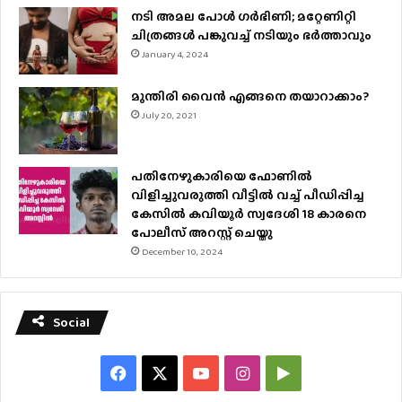
നടി അമല പോൾ ​ഗർഭിണി; മറ്റേണിറ്റി
ചിത്രങ്ങള്‍ പങ്കുവച്ച് നടിയും ഭർത്താവും
January 4, 2024
മുന്തിരി വൈന്‍ എങ്ങനെ തയാറാക്കാം?
July 20, 2021
പതിനേഴുകാരിയെ ഫോണിൽ
വിളിച്ചുവരുത്തി വീട്ടിൽ വച്ച് പീഡിപ്പിച്ച
കേസിൽ കവിയൂർ സ്വദേശി 18 കാരനെ
പോലീസ് അറസ്റ്റ് ചെയ്തു
December 10, 2024
Social
Facebook
X
YouTube
Instagram
Google