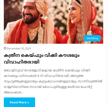
Wedding
December 10, 2021
കത്രീന കെയ്​ഫും വിക്കി കൗശലും
വിവാഹിതരായി
ബോളിവുഡ്​ താരജോടികളായ കത്രീന കെയ്​ഫും വിക്കി
കൗശലും ഡിസംബർ 9 ന് വിവാഹിതരായി. അടുത്ത
സുഹൃത്തുക്കളുടെയും കുടുംബാംഗങ്ങളുടെയും സാന്നിധ്യത്തിൽ
രാജസ്​ഥാനിലെ സവായ്​ മധോപുരിലുള്ള ബർവര ഫോർട്ട്​
ആഡംബര…
Read More »