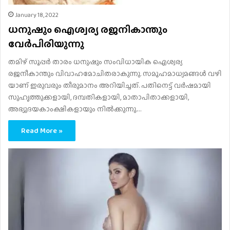
January 18, 2022
ധനുഷും ഐശ്വര്യ രജനികാന്തും
വേർപിരിയുന്നു
തമിഴ് സൂപ്പര്‍ താരം ധനുഷും സംവിധായിക ഐശ്വര്യ
രജനീകാന്തും വിവാഹമോചിതരാകുന്നു. സ​മൂ​ഹ​മാ​ധ്യ​മ​ങ്ങ​ൾ വ​ഴി​
യാ​ണ് ഇ​രു​വ​രും തീ​രു​മാ​നം അ​റി​യി​ച്ച​ത്. പതിനെട്ട് വര്‍ഷമായി
സുഹൃത്തുക്കളായി, ദമ്പതികളായി, മാതാപിതാക്കളായി,
അഭ്യുദയകാംക്ഷികളായും നില്‍ക്കുന്നു.…
Read More »