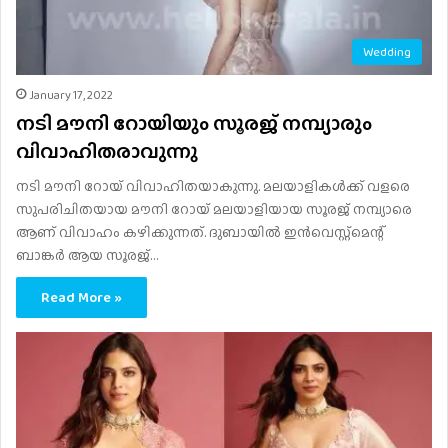
Wedding
January 17, 2022
നടി മൗനി റോയിയും സൂരജ് നമ്പ്യാരും
വിവാഹിതരാവുന്നു
നടി മൗനി റോയ് വിവാഹിതയാകുന്നു. മലയാളികൾക്ക് വളരെ
സുപരിചിതയായ മൗനി റോയ് മലയാളിയായ സൂരജ് നമ്പ്യാരെ
ആണ് വിവാഹം കഴിക്കുന്നത്. ദുബായില്‍ ഇന്‍വെസ്റ്റ്‌മെന്റ്
ബാങ്കര്‍ ആയ സൂരജ്…
Read More »