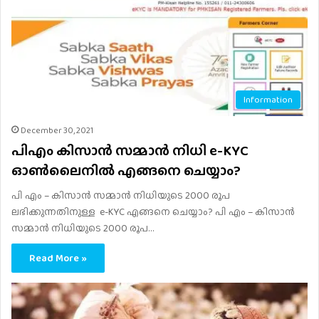
Information
December 30, 2021
പിഎം കിസാന്‍ സമ്മാൻ നിധി e-KYC
ഓൺലൈനിൽ എങ്ങനെ ചെയ്യാം?
പി എം – കിസാൻ സമ്മാൻ നിധിയുടെ 2000 രൂപ
ലഭിക്കുന്നതിനുള്ള e-KYC എങ്ങനെ ചെയ്യാം? പി എം – കിസാൻ
സമ്മാൻ നിധിയുടെ 2000 രൂപ…
Read More »