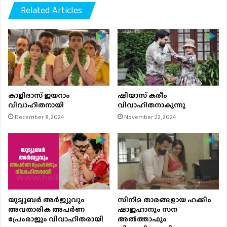
Related Articles
കാളിദാസ് ജയറാം
ഷിയാസ് കരീം
വിവാഹിതനായി
വിവാഹിതനാകുന്നു
December 8, 2024
November 22, 2024
യുട്യൂബർ അര്‍ജ്യുവും
സിനിമ താരങ്ങളായ ഹക്കിം
അവതാരിക അപർണ
ഷാജഹാനും സന
പ്രേംരാജും വിവാഹിതരായി
അൽത്താഫും