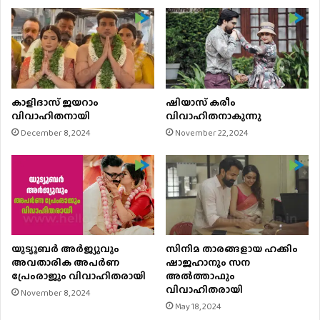
കാളിദാസ് ജയറാം
ഷിയാസ് കരീം
വിവാഹിതനായി
വിവാഹിതനാകുന്നു
December 8, 2024
November 22, 2024
യുട്യൂബർ അര്‍ജ്യുവും
സിനിമ താരങ്ങളായ ഹക്കിം
അവതാരിക അപർണ
ഷാജഹാനും സന
പ്രേംരാജും വിവാഹിതരായി
അൽത്താഫും
വിവാഹിതരായി
November 8, 2024
May 18, 2024