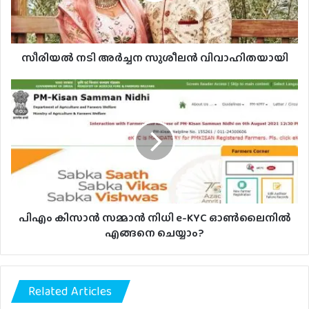
സീരിയൽ നടി അർച്ചന സുശീലൻ വിവാഹിതയായി
പിഎം
കിസാന്‍
സമ്മാൻ
നിധി
e-
KYC
ഓൺലൈനിൽ
എങ്ങനെ
ചെയ്യാം?
പിഎം കിസാന്‍ സമ്മാൻ നിധി e-KYC ഓൺലൈനിൽ
എങ്ങനെ ചെയ്യാം?
Related Articles