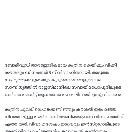
ബോളിവുഡ്​ താരജോടികളായ കത്രീന കെയ്​ഫും വിക്കി
കൗശലും ഡിസംബർ 9 ന് വിവാഹിതരായി. അടുത്ത
സുഹൃത്തുക്കളുടെയും കുടുംബാംഗങ്ങളുടെയും
സാന്നിധ്യത്തിൽ രാജസ്​ഥാനിലെ സവായ്​ മധോപുരിലുള്ള
ബർവര ഫോർട്ട്​ ആഡംബര ഹോട്ടലിലായിരുന്നു വിവാഹം.
കത്രീന ചുവപ്പ്​ ലെഹങ്കയണിഞ്ഞും കൗശൽ ഇളം മഞ്ഞ
നിറത്തിലുള്ള ഷേർവാണി അണിഞ്ഞുമാണ് വിവാഹത്തിന്
എത്തിയത്. വിവാഹശേഷം ഇരുവരും ഇൻസ്​റ്റഗ്രാമിലൂടെ
ആണ് വിവാഹ ചിത്രങ്ങൾ പങ്കു​വെച്ചത്. കത്രീനയും