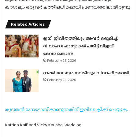
കൗശലും ഒരു വർഷത്തിലധികമായി പ്രണയത്തിലായിരുന്നു.
Related Articles
ഇനി ജീവിതത്തിലും അവർ ഒരുമിച്ച്;
വിവാഹ ഫോട്ടോകൾ പങ്കിട്ട് വിജയ്
ദേവരക്കൊണ്ട..
February 26, 2026
റാപ്പർ വേടനും നവമിയും വിവാഹിതരായി
February 24, 2026
കൂടുതൽ ഫോട്ടോസ് കാണുന്നതിന് ഇവിടെ ക്ലിക്ക് ചെയ്യുക.
Katrina Kaif and Vicky Kaushal Wedding