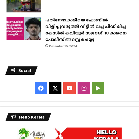
പതിനേഴുകാരിയെ ഫോണിൽ
വിളിച്ചുവരുത്തി വീട്ടിൽ വച്ച് പീഡിപ്പിച്ച
കേസിൽ കവിയൂർ സ്വദേശി 18 കാരനെ
പോലീസ് അറസ്റ്റ് ചെയ്തു
December 10, 2024
Social
Facebook
X
YouTube
Instagram
Google
Play
Hello Kerala