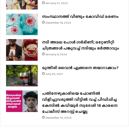
January 21, 2022
സംസ്ഥാനത്ത് വീണ്ടും കോവിഡ് മരണം
December 16, 2023
നടി അമല പോൾ ​ഗർഭിണി; മറ്റേണിറ്റി
ചിത്രങ്ങള്‍ പങ്കുവച്ച് നടിയും ഭർത്താവും
January 4, 2024
മുന്തിരി വൈന്‍ എങ്ങനെ തയാറാക്കാം?
July 20, 2021
പതിനേഴുകാരിയെ ഫോണിൽ
വിളിച്ചുവരുത്തി വീട്ടിൽ വച്ച് പീഡിപ്പിച്ച
കേസിൽ കവിയൂർ സ്വദേശി 18 കാരനെ
പോലീസ് അറസ്റ്റ് ചെയ്തു
December 10, 2024