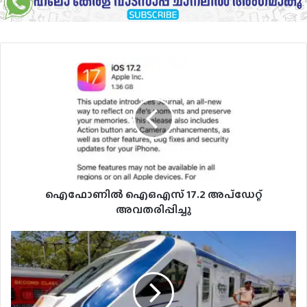
ഐഫോണില്‍
ഐഒഎസ്
17.2
അപ്‌ഡേറ്റ്
അവതരിപ്പിച്ചു
ഐഫോണില്‍ ഐഒഎസ് 17.2 അപ്‌ഡേറ്റ്
അവതരിപ്പിച്ചു
ചെന്നൈ-
കോട്ടയം
റൂട്ടിൽ
സ്‌പെഷ്യല്‍
വന്ദേഭാരത്