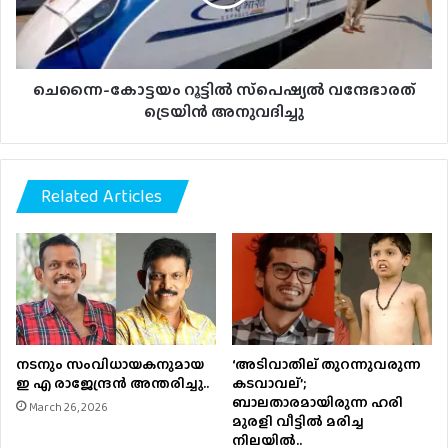
ട്രെയിന്‍
അനുവദിച്ചു
ചെന്നൈ-കോട്ടയം റൂട്ടിൽ സ്‌പെഷ്യല്‍ വന്ദേഭാരത്
ട്രെയിന്‍ അനുവദിച്ചു
Related Articles
നടനും സംവിധായകനുമായ
‘അടിവാതില് തുറന്നുവരുന്ന
ഇ എ രാജേന്ദ്രന്‍ അന്തരിച്ചു..
കടവാവല്’;
ബാലതാരമായിരുന്ന ഹരി
March 26, 2026
മുരളി വീട്ടില്‍ മരിച്ച
നിലയില്‍..